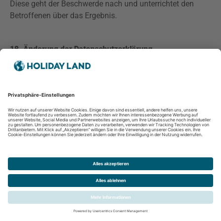
Diese geht der Beschwerde nach und unterrichtet den
Betroffenen über das Ergebnis.
18. Änderung der Datenschutzerklärung
Da sich auf Grund des technischen Fortschritts und
organisatorischer Änderungen der eingesetzten
Verarbeitungsverfahren ändern/weiterentwickeln können
behalten wir uns vor, die
vorliegende
Datenschutzerklärung gemäß den neuen technischen
Rahmenbedingungen weiterzuentwickeln. Wir bitten Sie
deshalb unsere Datenschutzerklärung von Zeit zu Zeit zu
überprüfen. Sollten Sie mit den im Verlaufe der Zeit
auftretenden
Weiterentwicklungen nicht einverstanden
sein, so können Sie schriftlich, gemäß Art 17
DSGVO
, eine
Löschung der Daten, die nicht auf Grundlage anderer
gesetzlicher Vorgaben, wie handelsrechtlicher oder
steuerrechtlicher Aufbewahrungspflichten, gespeichert
werden, verlangen.