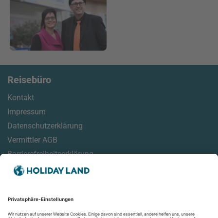
Reisebüro
Kontakt
Impressum
Datenschutzerklärung
Vermittler AGB
Barrierefreiheitserklärung
Service
Online Check-In Informationen
Reisehinweise